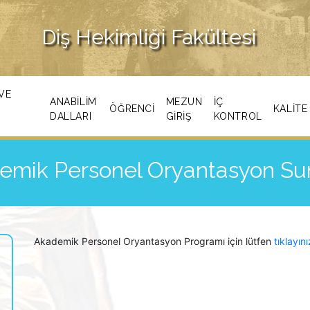
Diş Hekimliği Fakültesi
VE
ANABILIM
MEZUN
İÇ
ÖĞRENCI
KALITE
DALLARI
GİRİŞ
KONTROL
emik Personel Oryantasyon S
Akademik Personel Oryantasyon Programı için lütfen
tıklayını