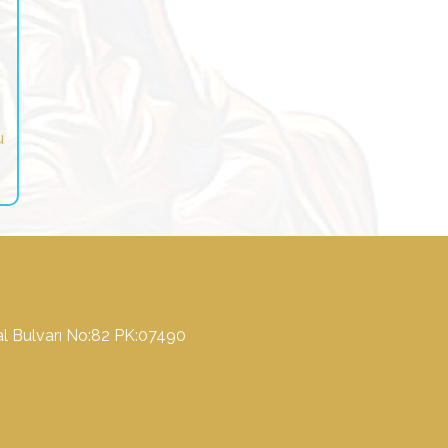
u
l Bulvarı No:82 PK:07490