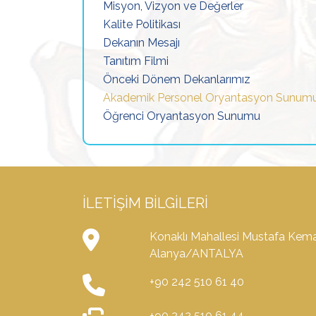
Misyon, Vizyon ve Değerler
Kalite Politikası
Dekanın Mesajı
Tanıtım Filmi
Önceki Dönem Dekanlarımız
Akademik Personel Oryantasyon Sunum
Öğrenci Oryantasyon Sunumu
İLETIŞIM BILGILERI
Konaklı Mahallesi Mustafa Kema
Alanya/ANTALYA
+90 242 510 61 40
+90 242 510 61 44