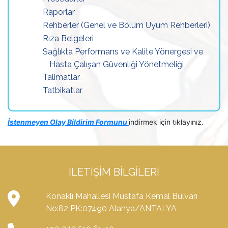
Raporlar
Rehberler (Genel ve Bölüm Uyum Rehberleri)
Rıza Belgeleri
Sağlıkta Performans ve Kalite Yönergesi ve
Hasta Çalışan Güvenliği Yönetmeliği
Talimatlar
Tatbikatlar
İstenmeyen Olay Bildirim Formunu
indirmek için tıklayınız.
İLETIŞIM BILGILERI
Konaklı Mahallesi Mustafa Kemal Bulvarı
No:82 PK:07490 Alanya/ANTALYA