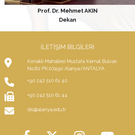
Prof. Dr. Mehmet AKIN
Dekan
İLETIŞIM BILGILERI
Konaklı Mahallesi Mustafa Kemal Bulvarı
No:82 PK:07490 Alanya/ANTALYA
+90 242 510 61 40
+90 242 510 61 44
dis@alanya.edu.tr