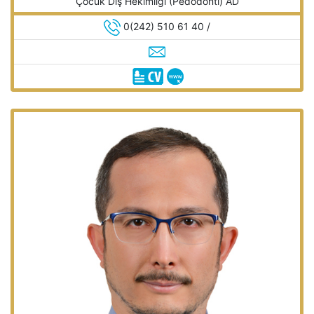
Çocuk Diş Hekimliği (Pedodonti) AD
0(242) 510 61 40 /