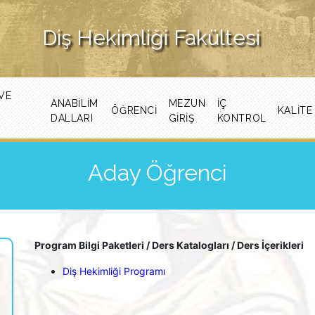
Diş Hekimliği Fakültesi
VE
ANABILIM
MEZUN
İÇ
ÖĞRENCI
KALITE
DALLARI
GİRİŞ
KONTROL
Aday Öğrenci
Program Bilgi Paketleri / Ders Katalogları / Ders İçerikleri
Diş Hekimliği Programı