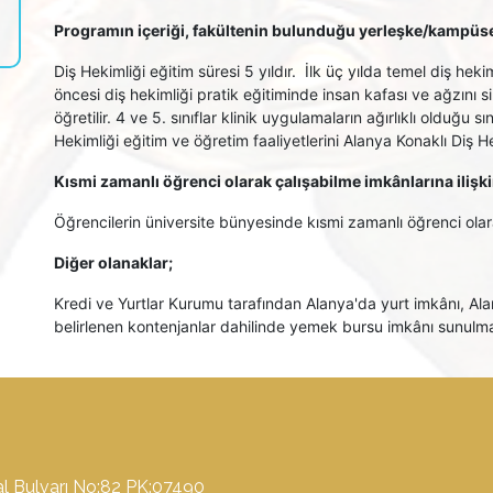
Programın içeriği, fakültenin bulunduğu yerleşke/kampüse 
Diş Hekimliği eğitim süresi 5 yıldır. İlk üç yılda temel diş hekim
öncesi diş hekimliği pratik eğitiminde insan kafası ve ağzın
öğretilir. 4 ve 5. sınıflar klinik uygulamaların ağırlıklı olduğu 
Hekimliği eğitim ve öğretim faaliyetlerini Alanya Konaklı Diş 
Kısmi zamanlı öğrenci olarak çalışabilme imkânlarına ilişki
Öğrencilerin üniversite bünyesinde kısmi zamanlı öğrenci ola
Diğer olanaklar;
Kredi ve Yurtlar Kurumu tarafından Alanya'da yurt imkânı, Al
belirlenen kontenjanlar dahilinde yemek bursu imkânı sunulma
l Bulvarı No:82 PK:07490