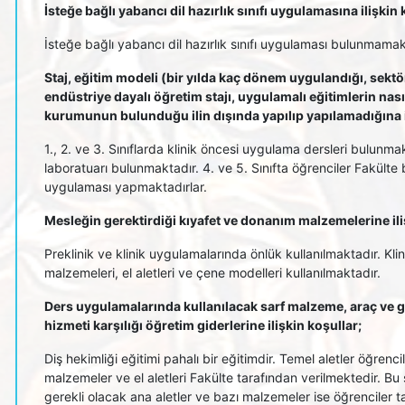
İsteğe bağlı yabancı dil hazırlık sınıfı uygulamasına ilişkin 
İsteğe bağlı yabancı dil hazırlık sınıfı uygulaması bulunmamak
Staj, eğitim modeli (bir yılda kaç dönem uygulandığı, sektö
endüstriye dayalı öğretim stajı, uygulamalı eğitimlerin nası
kurumunun bulunduğu ilin dışında yapılıp yapılamadığına il
1., 2. ve 3. Sınıflarda klinik öncesi uygulama dersleri bulunm
laboratuarı bulunmaktadır. 4. ve 5. Sınıfta öğrenciler Fakülte 
uygulaması yapmaktadırlar.
Mesleğin gerektirdiği kıyafet ve donanım malzemelerine ili
Preklinik ve klinik uygulamalarında önlük kullanılmaktadır. Klin
malzemeleri, el aletleri ve çene modelleri kullanılmaktadır.
Ders uygulamalarında kullanılacak sarf malzeme, araç ve ge
hizmeti karşılığı öğretim giderlerine ilişkin koşullar;
Diş hekimliği eğitimi pahalı bir eğitimdir. Temel aletler öğrenci
malzemeler ve el aletleri Fakülte tarafından verilmektedir. Bu
gerekli olacak ana aletler ve bazı malzemeler ise öğrenciler t