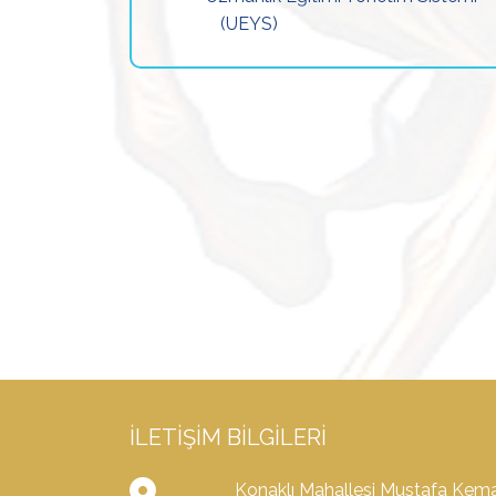
(UEYS)
İLETIŞIM BILGILERI
Konaklı Mahallesi Mustafa Kema