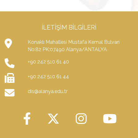
İLETIŞIM BILGILERI
Konaklı Mahallesi Mustafa Kemal Bulvarı
No:82 PK:07490 Alanya/ANTALYA
+90 242 510 61 40
+90 242 510 61 44
dis@alanya.edu.tr