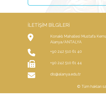
İLETIŞIM BILGILERI
Konaklı Mahallesi Mustafa Kema
Alanya/ANTALYA
+90 242 510 61 40
+90 242 510 61 44
dis@alanya.edu.tr
© Tüm hakları sak