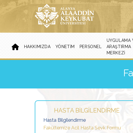
UYGULAMA 
HAKKIMIZDA
YÖNETIM
PERSONEL
ARAŞTIRMA
MERKEZI
Fa
HASTA BİLGİLENDİRME
Hasta Bilgilendirme
Fakültemize Acil Hasta Sevk Formu