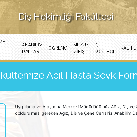
Diş Hekimliği Fakültesi
VE
ANABILIM
MEZUN
İÇ
ÖĞRENCI
KALITE
DALLARI
GİRİŞ
KONTROL
kültemize Acil Hasta Sevk Fo
Uygulama ve Araştırma Merkezi Müdürlüğümüz Ağız, Diş ve Çene
doldurulması gereken Ağız, Diş ve Çene Cerrahisi Anabilim Da